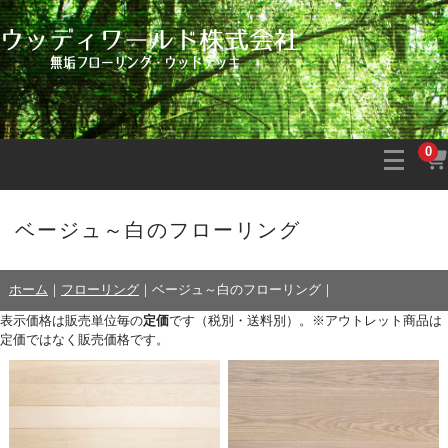
0
ベージュ～白のフローリング
ホーム
｜
フローリング
｜
ベージュ～白のフローリング
｜
表示価格は販売単位毎の
定価
です（税別・送料別）。※アウトレット商品は
定価ではなく販売価格です。