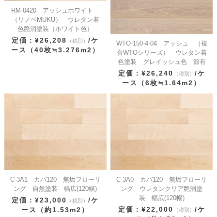
RM-0420 アッシュホワイト
（リノベMUKU） ウレタン着
色艶消塗装（ホワイト色）
定価：¥26,208
/ケ
（税別）
WTO-150-4-04 アッシュ （複
ース（40枚≒3.276m2）
合WTOシリーズ） ウレタン着
色塗装 グレイッシュ色 節有
定価：¥26,240
/ケ
（税別）
ース（6枚≒1.64m2）
C-3A1 カバ120 無垢フローリ
C-3A0 カバ120 無垢フローリ
ング 自然塗装 幅広(120幅)
ング ウレタンクリア艶消塗
装 幅広(120幅)
定価：¥23,000
/ケ
（税別）
定価：¥22,000
/ケ
ース（約1.53m2）
（税別）