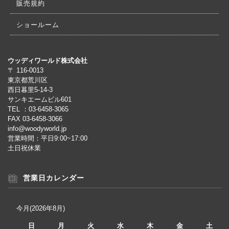
販売規約
ショールーム
ウッディワールド株式会社
〒 116-0013
東京都荒川区
西日暮里5-14-3
サンキエームビル601
TEL ：03-6458-3065
FAX 03-6458-3066
info@woodyworld.jp
営業時間：平日9:00~17:00
土日祝休業
営業日カレンダー
今月(2026年8月)
日
月
火
水
木
金
土