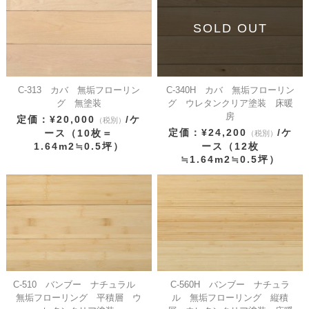
SOLD OUT
C-313 カバ 無垢フローリン
C-340H カバ 無垢フローリン
グ 無塗装
グ ウレタンクリア塗装 床暖
房
定価：¥20,000
/ケ
（税別）
定価：¥24,200
/ケ
ース（10枚＝
（税別）
1.64m2≒0.5坪）
ース（12枚
≒1.64m2≒0.5坪）
C-510 バンブー ナチュラル
C-560H バンブー ナチュラ
無垢フローリング 平積層 ウ
ル 無垢フローリング 縦積