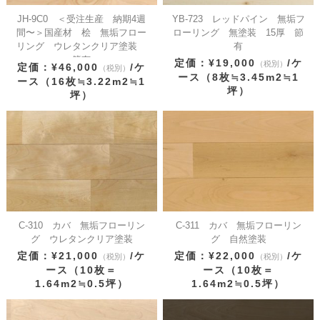
JH-9C0 ＜受注生産 納期4週
YB-723 レッドパイン 無垢フ
間〜＞国産材 桧 無垢フロー
ローリング 無塗装 15厚 節
リング ウレタンクリア塗装
有
節有
定価：¥19,000
/ケ
（税別）
定価：¥46,000
/ケ
（税別）
ース（8枚≒3.45m2≒1
ース（16枚≒3.22m2≒1
坪）
坪）
C-310 カバ 無垢フローリン
C-311 カバ 無垢フローリン
グ ウレタンクリア塗装
グ 自然塗装
定価：¥21,000
/ケ
定価：¥22,000
/ケ
（税別）
（税別）
ース（10枚＝
ース（10枚＝
1.64m2≒0.5坪）
1.64m2≒0.5坪）