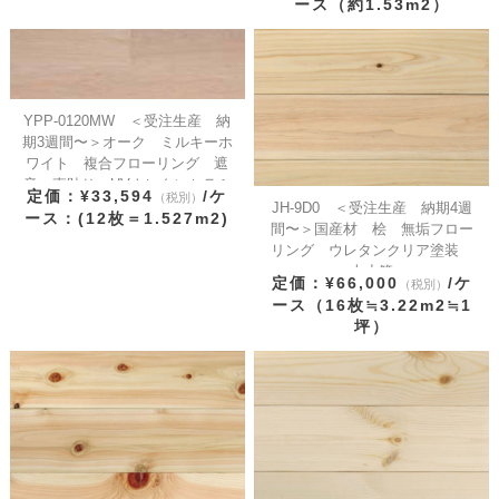
ース（約1.53m2）
YPP-0120MW ＜受注生産 納
期3週間〜＞オーク ミルキーホ
ワイト 複合フローリング 遮
音 直貼り UVウレタンセラミ
定価：¥33,594
/ケ
（税別）
ック着色塗装(ﾎﾜｲﾄ色) ブラッ
JH-9D0 ＜受注生産 納期4週
ース：(12枚＝1.527m2)
シング
間〜＞国産材 桧 無垢フロー
リング ウレタンクリア塗装
上小節
定価：¥66,000
/ケ
（税別）
ース（16枚≒3.22m2≒1
坪）