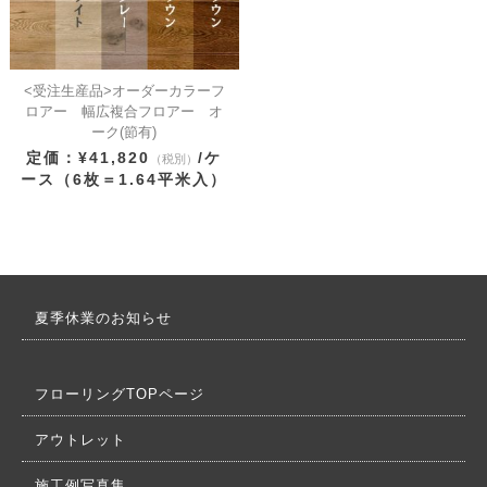
<受注生産品>オーダーカラーフ
ロアー 幅広複合フロアー オ
ーク(節有)
定価：¥41,820
/ケ
（税別）
ース（6枚＝1.64平米入）
夏季休業のお知らせ
フローリングTOPページ
アウトレット
施工例写真集