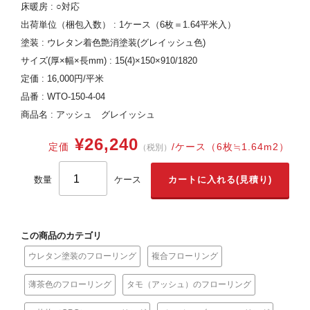
床暖房 : ○対応
出荷単位（梱包入数） : 1ケース（6枚＝1.64平米入）
塗装 : ウレタン着色艶消塗装(グレイッシュ色)
サイズ(厚×幅×長mm) : 15(4)×150×910/1820
定価 : 16,000円/平米
品番 : WTO-150-4-04
商品名 : アッシュ グレイッシュ
¥26,240
定価
/ケース（6枚≒1.64m2）
（税別）
数量
ケース
この商品のカテゴリ
ウレタン塗装のフローリング
複合フローリング
薄茶色のフローリング
タモ（アッシュ）のフローリング