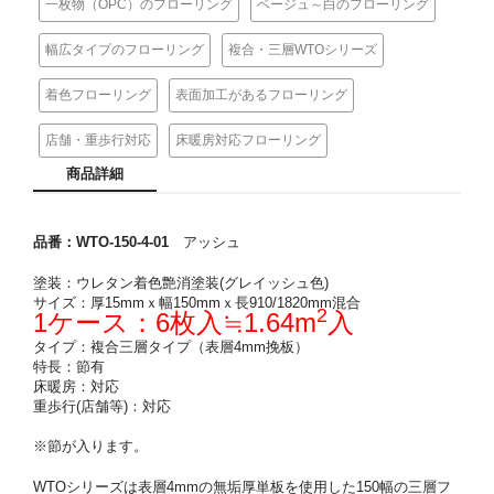
一枚物（OPC）のフローリング
ベージュ～白のフローリング
幅広タイプのフローリング
複合・三層WTOシリーズ
着色フローリング
表面加工があるフローリング
店舗・重歩行対応
床暖房対応フローリング
商品詳細
品番：WTO-150-4-01
アッシュ
塗装：ウレタン着色艶消塗装(グレイッシュ色)
サイズ：厚15mmｘ幅150mmｘ長910/1820mm混合
2
1ケース：6枚入≒1.64m
入
タイプ：複合三層タイプ（表層4mm挽板）
特長：節有
床暖房：
対応
重歩行(店舗等)：対応
※節が入ります。
WTOシリーズは表層4mmの無垢厚単板を使用した150幅の三層フ