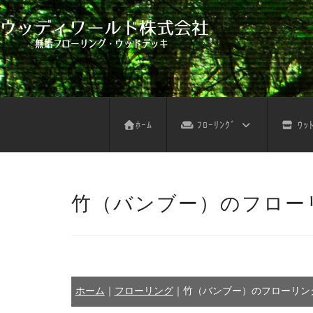
フローリング サンプル依頼
デッキ サンプル依頼
不燃木 サンプル依頼
木の壁 サンプル依頼
フローリング お見積り
ウッドデッキ お見積り
不燃木 お見積り
木の壁 お見積り
天然木注意事項
天然木お手入れ
人工木注意事項
人工木お手入れ
パネルデッキ
ﾎｰﾑ
ﾌﾛｰﾘﾝｸﾞ
ｳｯﾄ
竹（バンブー）のフロー
ホーム
｜
フローリング
｜
竹（バンブー）のフローリン