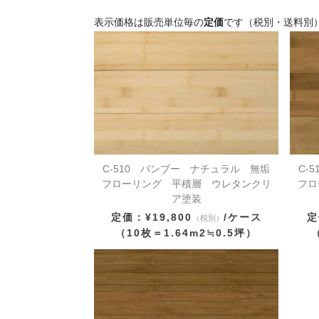
表示価格は販売単位毎の
定価
です（税別・送料別
C-510 バンブー ナチュラル 無垢
C-
フローリング 平積層 ウレタンクリ
フロ
ア塗装
定価：¥19,800
/ケース
定
（税別）
（10枚＝1.64m2≒0.5坪）