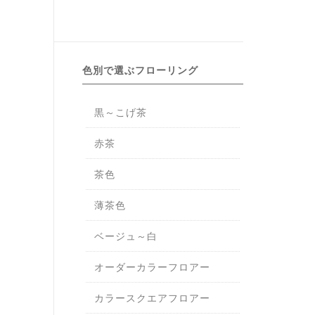
色別で選ぶフローリング
黒～こげ茶
赤茶
茶色
薄茶色
ベージュ～白
オーダーカラーフロアー
カラースクエアフロアー