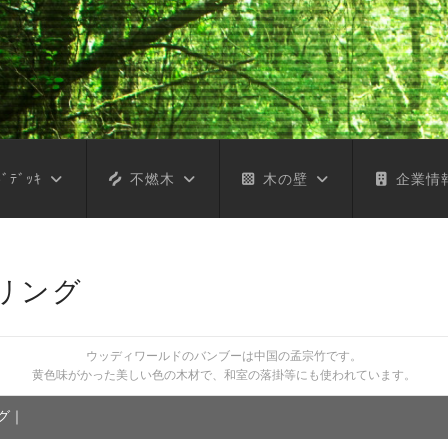
ﾞﾃﾞｯｷ
不燃木
木の壁
企業情
リング
ウッディワールドのバンブーは中国の孟宗竹です。
黄色味がかった美しい色の木材で、和室の落掛等にも使われています。
グ
｜