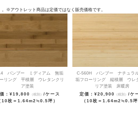
）。※アウトレット商品は定価ではなく販売価格です。
514 バンブー ミディアム 無垢
C-560H バンブー ナチュラ
ーリング 平積層 ウレタンクリ
垢フローリング 縦積層 ウレ
ア塗装
リア塗装 床暖房
価：¥19,800
/ケース
定価：¥20,900
/ケ
（税別）
（税別）
（10枚＝1.64m2≒0.5坪）
（10枚＝1.64m2≒0.5