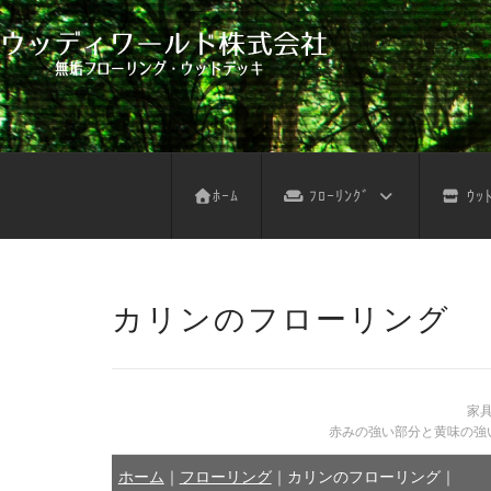
フローリング サンプル依頼
デッキ サンプル依頼
不燃木 サンプル依頼
木の壁 サンプル依頼
フローリング お見積り
ウッドデッキ お見積り
不燃木 お見積り
木の壁 お見積り
天然木注意事項
天然木お手入れ
人工木注意事項
人工木お手入れ
パネルデッキ
ﾎｰﾑ
ﾌﾛｰﾘﾝｸﾞ
ｳｯﾄ
カリンのフローリング
家
赤みの強い部分と黄味の強
ホーム
｜
フローリング
｜
カリンのフローリング
｜