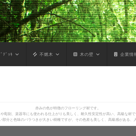
ﾞﾃﾞｯｷ
不燃木
木の壁
企業情
赤みの色が特徴のフローリング材です。
具や彫刻、楽器等にも使われる仕上がりも美しく、耐久性安定性が高い、高級な材で
い部分と色味のバラつきが大きい樹種ですが、その色差も美しく、高級感がある、