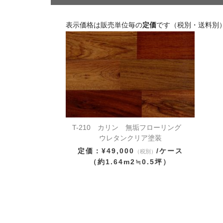
表示価格は販売単位毎の
定価
です（税別・送料別
T-210 カリン 無垢フローリング
ウレタンクリア塗装
定価：¥49,000
/ケース
（税別）
（約1.64m2≒0.5坪）