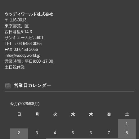
ウッディワールド株式会社
〒 116-0013
東京都荒川区
西日暮里5-14-3
サンキエームビル601
TEL ：03-6458-3065
FAX 03-6458-3066
info@woodyworld.jp
営業時間：平日9:00~17:00
土日祝休業
営業日カレンダー
今月(2026年8月)
日
月
火
水
木
金
土
1
2
3
4
5
6
7
8