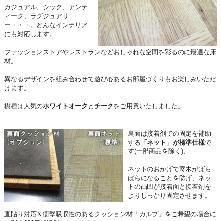
カジュアル、シック、アンテ
ィーク、ラグジュアリ
ー・・・。どんなインテリア
にも対応します。
ファッションストアやレストランなどおしゃれな空間を彩るのに最適な床
材。
異なるデザインを組み合わせて遊び心あるお部屋づくりもお楽しみいただ
けます。
樹種は人気の
ホワイトオーク
と
チーク
をご用意いたしました。
裏面は接着剤での固定を補助
する
「ネット」が標準仕様
で
す(一部商品を除く)。
ネットのおかげで寄木がばら
ばらになることを防げ、ネッ
トの凸凹が接着面と接着剤を
よりしっかり固定させます。
直貼り対応＆衝撃吸収性のあるクッション材「カルプ」をご希望の場合に