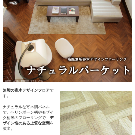
無垢の寄木デザインフロア
で
す。
ナチュラルな寄木調パネル
で、ヘリンボーン柄やモザイ
ク柄等のフローリングで、
デ
ザイン性のある上質な空間
を
演出。