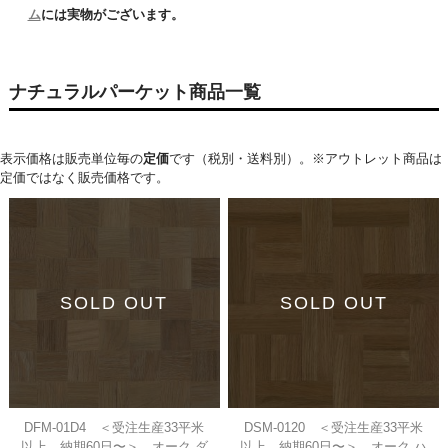
ム
には実物がございます。
ナチュラルパーケット商品一覧
表示価格は販売単位毎の
定価
です（税別・送料別）。※アウトレット商品は
定価ではなく販売価格です。
SOLD OUT
SOLD OUT
DFM-01D4 ＜受注生産33平米
DSM-0120 ＜受注生産33平米
以上、納期60日〜＞ オーク ダ
以上、納期60日〜＞ オーク ハ