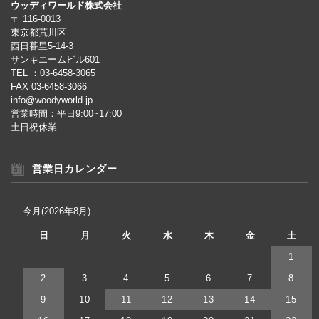
ウッディワールド株式会社
〒 116-0013
東京都荒川区
西日暮里5-14-3
サンキエームビル601
TEL ：03-6458-3065
FAX 03-6458-3066
info@woodyworld.jp
営業時間：平日9:00~17:00
土日祝休業
営業日カレンダー
今月(2026年8月)
日
月
火
水
木
金
土
1
2
3
4
5
6
7
8
9
10
11
12
13
14
15