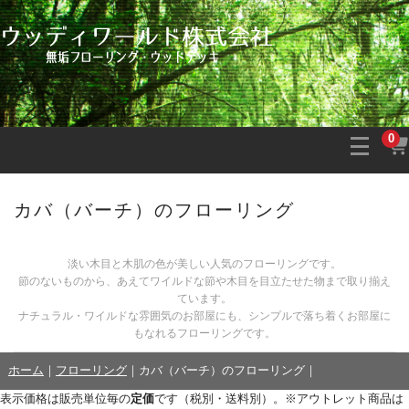
0
カバ（バーチ）のフローリング
淡い木目と木肌の色が美しい人気のフローリングです。
節のないものから、あえてワイルドな節や木目を目立たせた物まで取り揃え
ています。
ナチュラル・ワイルドな雰囲気のお部屋にも、シンプルで落ち着くお部屋に
もなれるフローリングです。
ホーム
｜
フローリング
｜
カバ（バーチ）のフローリング
｜
表示価格は販売単位毎の
定価
です（税別・送料別）。※アウトレット商品は