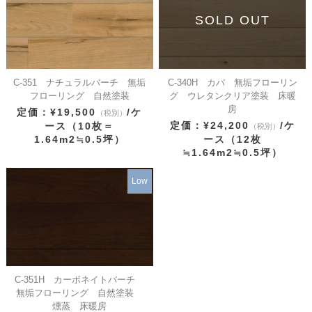
SOLD OUT
C-351 ナチュラルバーチ 無垢
C-340H カバ 無垢フローリン
フローリング 自然塗装
グ ウレタンクリア塗装 床暖
房
定価：¥19,500
/ケ
（税別）
定価：¥24,200
/ケ
ース（10枚＝
（税別）
1.64m2≒0.5坪）
ース（12枚
≒1.64m2≒0.5坪）
Low
C-351H カーボネイトバーチ
無垢フローリング 自然塗装
燻蒸 床暖房