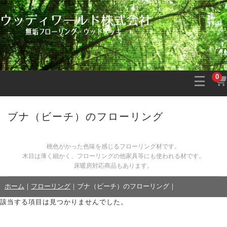
0
ブナ（ビーチ）のフローリング
桃色がかった色味を感じるフローリング材です。
木目は薄く細かく、フローリングの他家具等にも使われる材です。
床暖房対応商品もあります。
ホーム
｜
フローリング
｜
ブナ（ビーチ）のフローリング
｜
該当する項目は見つかりませんでした。