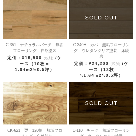
SOLD OUT
C-351 ナチュラルバーチ 無垢
C-340H カバ 無垢フローリン
フローリング 自然塗装
グ ウレタンクリア塗装 床暖
房
定価：¥19,500
/ケ
（税別）
定価：¥24,200
/ケ
ース（10枚＝
（税別）
1.64m2≒0.5坪）
ース（12枚
≒1.64m2≒0.5坪）
SOLD OUT
CK-621 栗 120幅 無垢フロ
E-110 チーク 無垢フローリン