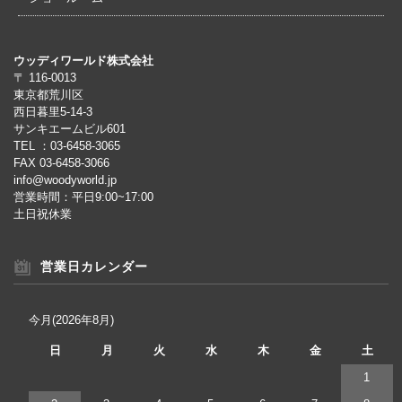
ウッディワールド株式会社
〒 116-0013
東京都荒川区
西日暮里5-14-3
サンキエームビル601
TEL ：03-6458-3065
FAX 03-6458-3066
info@woodyworld.jp
営業時間：平日9:00~17:00
土日祝休業
営業日カレンダー
今月(2026年8月)
日
月
火
水
木
金
土
1