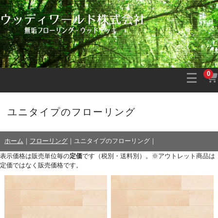
0
ユニタイプのフローリング
ホーム
｜
フローリング
｜
ユニタイプのフローリング
｜
表示価格は販売単位毎の
定価
です（税別・送料別）。※アウトレット商品は
定価ではなく販売価格です。