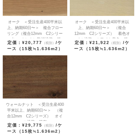
オーク ＜受注生産400平米以
オーク ＜受注生産400平米以
上、納期60日〜＞ 複合フロー
上、納期60日〜＞ （複合
リング（複合12mm C2シリー
12mm C2シリーズ） 着色オ
ズ） ウレタン艶消塗装 節
イル塗装 ホワイト着色 節
定価：¥20,777
/ケ
定価：¥21,922
/ケ
（税別）
（税別）
有 ブラッシング
有 ブラッシング
ース（15枚≒1.636m2）
ース（15枚≒1.636m2）
ウォールナット ＜受注生産400
平米以上、納期60日〜＞ （複
合12mm C2シリーズ） オイ
ル塗装 節有
定価：¥29,775
/ケ
（税別）
ース（15枚≒1.636m2）