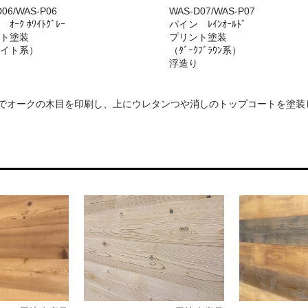
06/WAS-P06
WAS-D07/WAS-P07
ｵｰｸ ﾎﾜｲﾄｸﾞﾚｰ
パイン ﾚｲﾝｵｰﾙﾄﾞ
ト塗装
プリント塗装
イト系）
（ﾀﾞｰｸﾌﾞﾗｳﾝ系）
浮造り
。
でオークの木目を印刷し、上にウレタンつや消しのトップコートを塗装