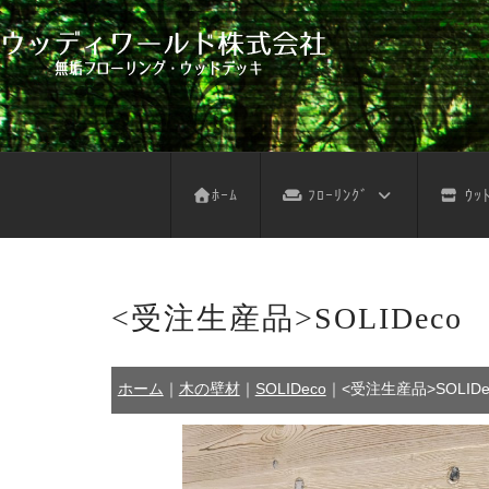
フローリング サンプル依頼
デッキ サンプル依頼
不燃木 サンプル依頼
木の壁 サンプル依頼
フローリング お見積り
ウッドデッキ お見積り
不燃木 お見積り
木の壁 お見積り
天然木注意事項
天然木お手入れ
人工木注意事項
人工木お手入れ
パネルデッキ
ﾎｰﾑ
ﾌﾛｰﾘﾝｸﾞ
ｳｯﾄ
<受注生産品>SOLIDe
ホーム
｜
木の壁材
｜
SOLIDeco
｜
<受注生産品>SOLI