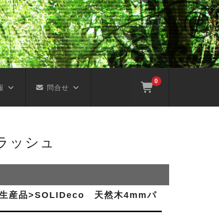
0
報
問合せ
ブラッシュ
受注生産品>SOLIDeco 天然木4mmパ