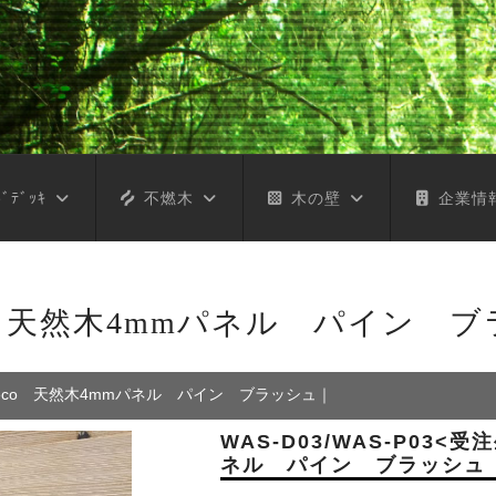
ﾞﾃﾞｯｷ
不燃木
木の壁
企業情
co 天然木4mmパネル パイン 
Deco 天然木4mmパネル パイン ブラッシュ
｜
WAS-D03/WAS-P03<
ネル パイン ブラッシュ