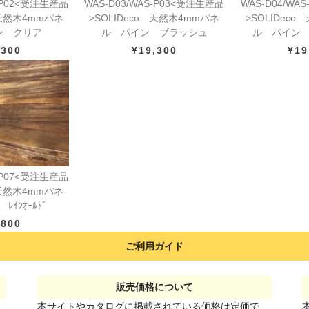
WAS-D03/WAS-P03<受注生産品
S-P02<受注生産品
WAS-D04/WA
>SOLIDeco 天然木4mmパネ
 天然木4mmパネ
>SOLIDec
ル パイン ブラッシュ
ン クリア
ル パイン ﾅﾁ
¥19,300
,300
¥19
S-P07<受注生産品
 天然木4mmパネ
ｲﾝｵｰﾙﾄﾞ
,800
ご利用ガイド
販売価格について
本サイトやカタログに掲載されている価格は定価で