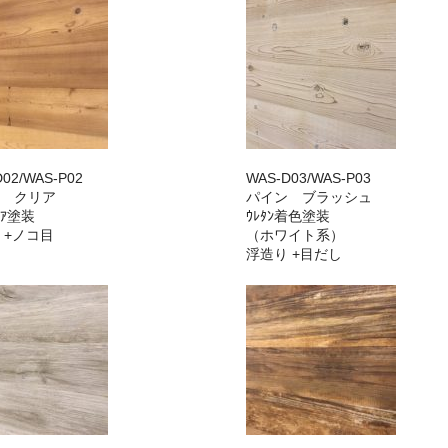
02/WAS-P02
WAS-D03/WAS-P03
 クリア
パイン ブラッシュ
ｸﾘｱ塗装
ｳﾚﾀﾝ着色塗装
 +ノコ目
（ホワイト系）
浮造り +目だし