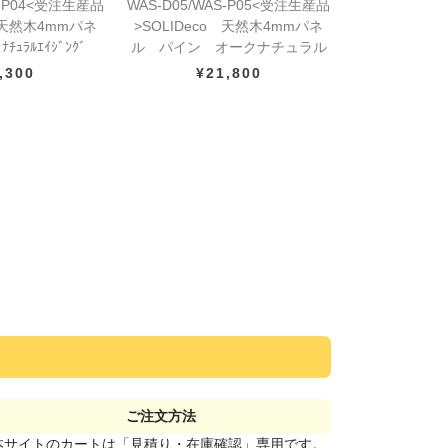
S-P04<受注生産品
WAS-D05/WAS-P05<受注生産品
o 天然木4mmパネ
>SOLIDeco 天然木4mmパネ
ｭﾗﾙｴｲｼﾞﾝｸﾞ
ル パイン オークナチュラル
,300
¥21,800
ご注文方法
本サイトのカートは「見積り・在庫確認」専用です。