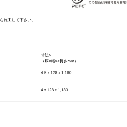
がら施工して下さい。
寸法>
（厚×幅×<長さmm）
4.5ｘ128ｘ1,180
4ｘ128ｘ1,180