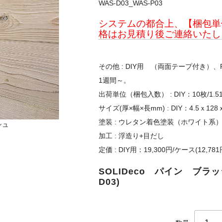
WAS-D03_WAS-P03
システムの都合上、【梱包単
格はお見積り後ご連絡いたし
その他 : DIY用 （両面テープ付き
1週間～。
出荷単位（梱包入数） : DIY：10枚/1.51m
サイズ(厚×幅×長mm) : DIY：4.5ｘ128ｘ
塗装 : ウレタン着色塗装（ホワイト系
シュ
加工 : 浮造り+目だし
定価 : DIY用：19,300円/ケース(12,78
SOLIDeco パイン ブラッ
D03)