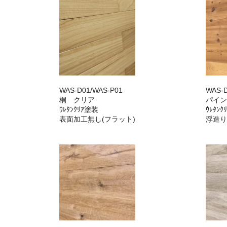
WAS-D01/WAS-P01
WAS-D
桐 クリア
パイン
ｳﾚﾀﾝｸﾘｱ塗装
ｳﾚﾀﾝ
表面加工無し(フラット)
浮造り