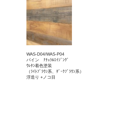
WAS-D04/WAS-P04
パイン ﾅﾁｭﾗﾙｴｲｼﾞﾝｸﾞ
ｳﾚﾀﾝ着色塗装
（ﾗｲﾄﾌﾞﾗｳﾝ系、ﾀﾞｰｸﾌﾞﾗｳﾝ系）
浮造り +ノコ目