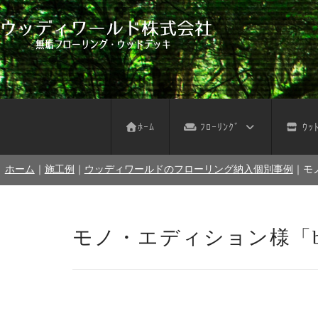
フローリング サンプル依頼
デッキ サンプル依頼
不燃木 サンプル依頼
木の壁 サンプル依頼
フローリング お見積り
ウッドデッキ お見積り
不燃木 お見積り
木の壁 お見積り
天然木注意事項
天然木お手入れ
人工木注意事項
人工木お手入れ
パネルデッキ
ﾎｰﾑ
ﾌﾛｰﾘﾝｸﾞ
ｳｯﾄ
ホーム
｜
施工例
｜
ウッディワールドのフローリング納入個別事例
｜
モノ
モノ・エディション様「biffi