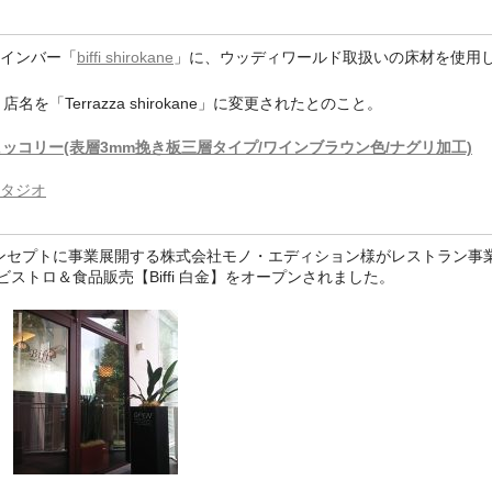
インバー「
biffi shirokane
」に、ウッディワールド取扱いの床材を使用
、店名を「Terrazza shirokane」に変更されたとのこと。
0 ヒッコリー(表層3mm挽き板三層タイプ/ワインブラウン色/ナグリ加工)
タジオ
ンセプトに事業展開する株式会社モノ・エディション様がレストラン事業
ストロ＆食品販売【Biffi 白金】をオープンされました。