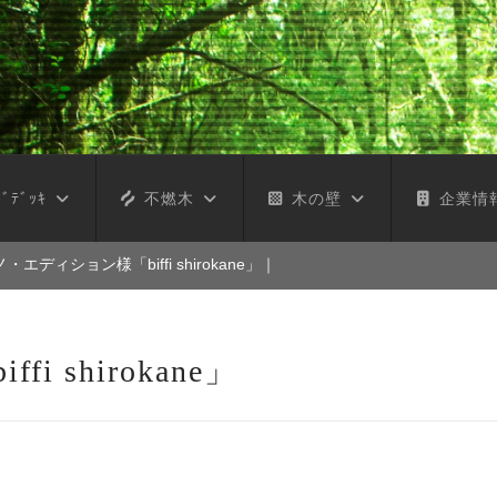
ﾞﾃﾞｯｷ
不燃木
木の壁
企業情
・エディション様「biffi shirokane」
｜
 shirokane」