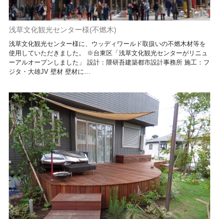
浅草文化観光センター様(不燃木)
浅草文化観光センター様に、ウッディワールド取扱いの不燃木材等を
使用していただきました。 ※台東区「浅草文化観光センターがリニュ
ーアルオープンしました」 設計：隈研吾建築都市設計事務所 施工：フ
ジタ・大雄JV 壁材 壁材に…