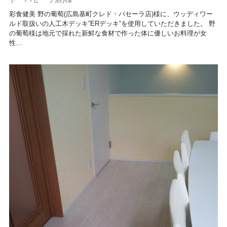
彩食健美 野の葡萄(広島基町クレド・パセーラ店)様に、ウッディワー
ルド取扱いの人工木デッキ”ERデッキ“を使用していただきました。 野
の葡萄様は地元で採れた新鮮な食材で作った体に優しいお料理が女
性…