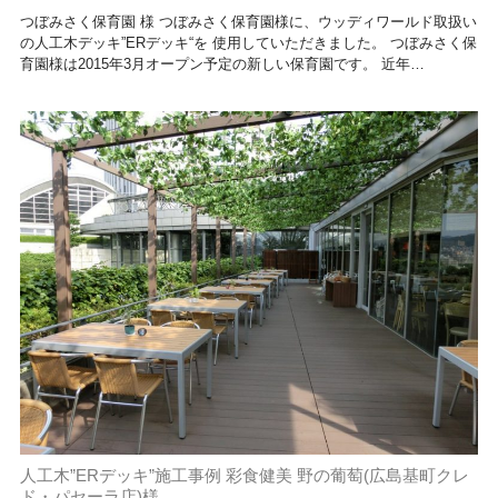
つぼみさく保育園 様 つぼみさく保育園様に、ウッディワールド取扱い
の人工木デッキ”ERデッキ“を 使用していただきました。 つぼみさく保
育園様は2015年3月オープン予定の新しい保育園です。 近年…
人工木”ERデッキ”施工事例 彩食健美 野の葡萄(広島基町クレ
ド・パセーラ店)様