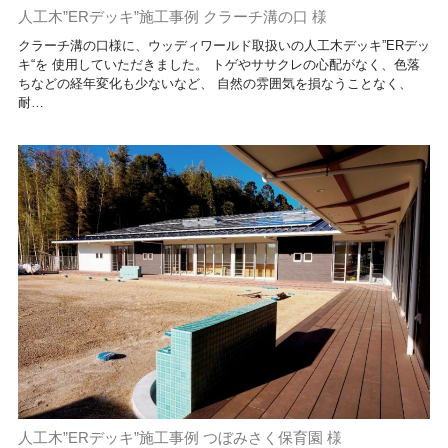
人工木”ERデッキ”施工事例 クラーチ溝の口 様
クラーチ溝の口様に、ウッディワールド取扱いの人工木デッキ”ERデッ
キ“を 使用していただきました。 トゲやササクレの心配がなく、色落
ちなどの経年変化も少ないなど、 自然の雰囲気を損なうことなく、
耐…
人工木”ERデッキ”施工事例 つぼみさく保育園 様