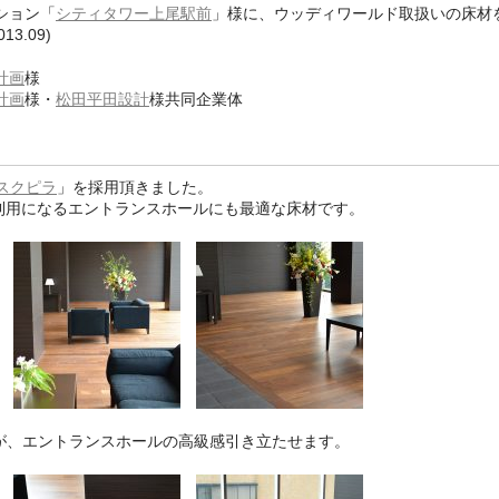
ション「
シティタワー上尾駅前
」様に、ウッディワールド取扱いの床材
3.09)
計画
様
計画
様・
松田平田設計
様共同企業体
スクピラ
」を採用頂きました。
利用になるエントランスホールにも最適な床材です。
が、エントランスホールの高級感引き立たせます。