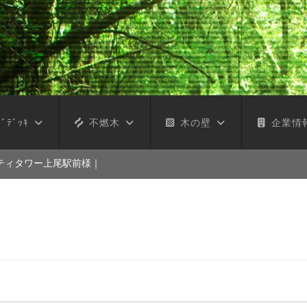
ﾞﾃﾞｯｷ
不燃木
木の壁
企業情
ティタワー上尾駅前様
｜