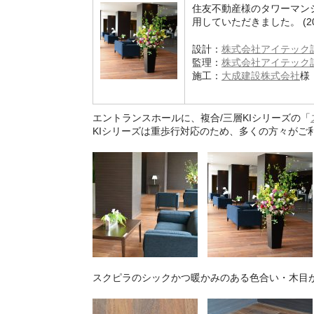
住友不動産様のタワーマン
用していただきました。 (201
設計：
株式会社アイテック
監理：
株式会社アイテック
施工：
大成建設株式会社
様
エントランスホールに、複合/三層KIシリーズの「
KIシリーズは重歩行対応のため、多くの方々がご
スクピラのシックかつ暖かみのある色合い・木目