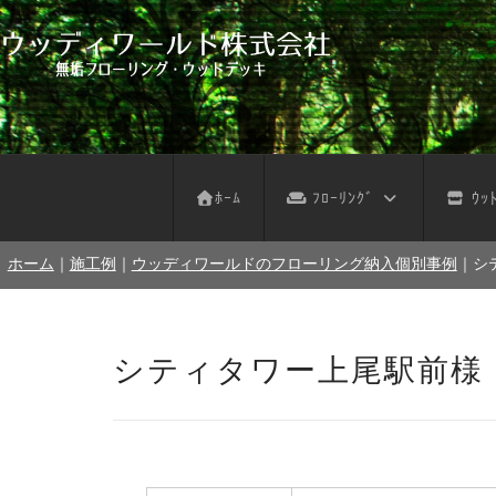
フローリング サンプル依頼
デッキ サンプル依頼
不燃木 サンプル依頼
木の壁 サンプル依頼
フローリング お見積り
ウッドデッキ お見積り
不燃木 お見積り
木の壁 お見積り
天然木注意事項
天然木お手入れ
人工木注意事項
人工木お手入れ
パネルデッキ
ﾎｰﾑ
ﾌﾛｰﾘﾝｸﾞ
ｳｯﾄ
ホーム
｜
施工例
｜
ウッディワールドのフローリング納入個別事例
｜
シ
シティタワー上尾駅前様