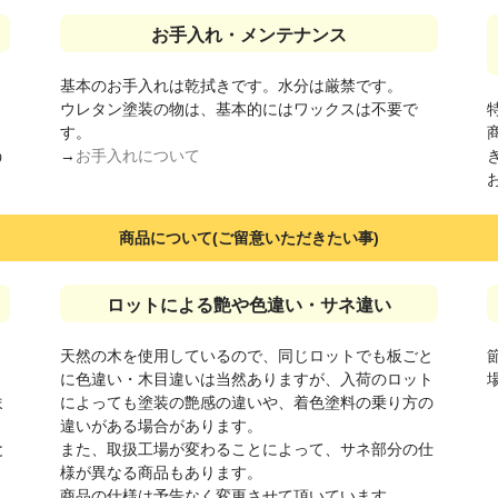
お手入れ・メンテナンス
基本のお手入れは乾拭きです。水分は厳禁です。
ウレタン塗装の物は、基本的にはワックスは不要で
す。
う
→
お手入れについて
商品について(ご留意いただきたい事)
ロットによる艶や色違い・サネ違い
天然の木を使用しているので、同じロットでも板ごと
に色違い・木目違いは当然ありますが、入荷のロット
ま
によっても塗装の艶感の違いや、着色塗料の乗り方の
違いがある場合があります。
と
また、取扱工場が変わることによって、サネ部分の仕
様が異なる商品もあります。
商品の仕様は予告なく変更させて頂いています。