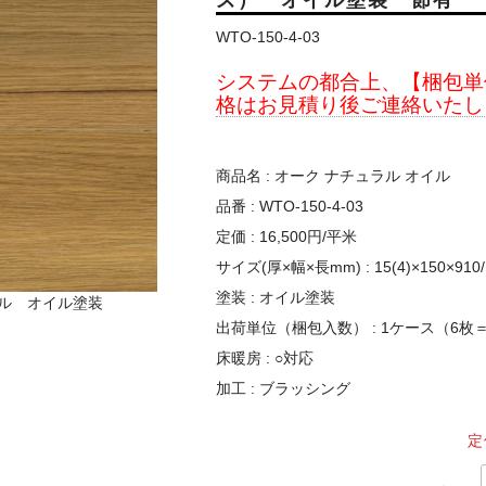
ズ） オイル塗装 節有
WTO-150-4-03
システムの都合上、【梱包単
格はお見積り後ご連絡いたし
商品名 : オーク ナチュラル オイル
品番 : WTO-150-4-03
定価 : 16,500円/平米
サイズ(厚×幅×長mm) : 15(4)×150×910/
塗装 : オイル塗装
オイル オイル塗装
出荷単位（梱包入数） : 1ケース（6枚＝
床暖房 : ○対応
加工 : ブラッシング
定