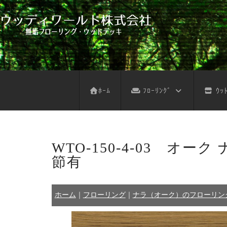
フローリング サンプル依頼
デッキ サンプル依頼
不燃木 サンプル依頼
木の壁 サンプル依頼
フローリング お見積り
ウッドデッキ お見積り
不燃木 お見積り
木の壁 お見積り
天然木注意事項
天然木お手入れ
人工木注意事項
人工木お手入れ
パネルデッキ
ﾎｰﾑ
ﾌﾛｰﾘﾝｸﾞ
ｳｯﾄ
WTO-150-4-03 
節有
ホーム
｜
フローリング
｜
ナラ（オーク）のフローリン