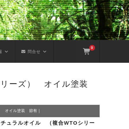
0
報
問合せ
TOシリーズ） オイル塗装
ズ） オイル塗装 節有
｜
ク ナチュラルオイル （複合WTOシリー