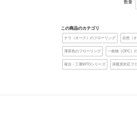
数量
この商品のカテゴリ
ナラ（オーク）のフローリング
自然（オ
薄茶色のフローリング
一枚物（OPC）
複合・三層WTOシリーズ
床暖房対応フ