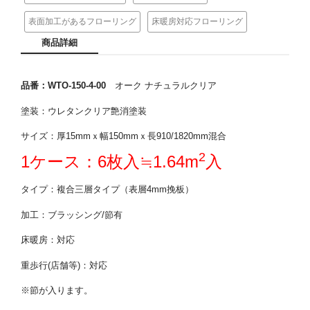
表面加工があるフローリング
床暖房対応フローリング
商品詳細
品番：WTO-150-4-00
オーク ナチュラルクリア
塗装：ウレタンクリア艶消塗装
サイズ：厚15mmｘ幅150mmｘ長910/1820mm混合
2
1ケース：6枚入≒1.64m
入
タイプ：複合三層タイプ（表層4mm挽板）
加工：ブラッシング/節有
床暖房：
対応
重歩行(店舗等)：対応
※節が入ります。