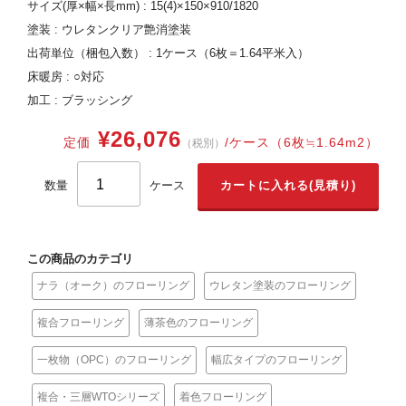
サイズ(厚×幅×長mm) : 15(4)×150×910/1820
塗装 : ウレタンクリア艶消塗装
出荷単位（梱包入数） : 1ケース（6枚＝1.64平米入）
床暖房 : ○対応
加工 : ブラッシング
¥26,076
定価
/ケース（6枚≒1.64m2）
（税別）
数量
ケース
この商品のカテゴリ
ナラ（オーク）のフローリング
ウレタン塗装のフローリング
複合フローリング
薄茶色のフローリング
一枚物（OPC）のフローリング
幅広タイプのフローリング
複合・三層WTOシリーズ
着色フローリング