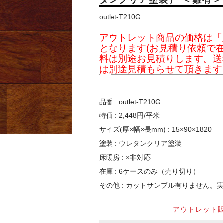
タンクリア塗装） ＜難有＞
outlet-T210G
アウトレット商品の価格は「
となります(お見積り依頼で在
料は別途お見積りします。送
は別途見積もらせて頂きます
品番 : outlet-T210G
特価 : 2,448円/平米
サイズ(厚×幅×長mm) : 15×90×1820
塗装 : ウレタンクリア塗装
床暖房 : ×非対応
在庫 : 6ケースのみ（売り切り）
その他 : カットサンプル有りません。
アウトレット