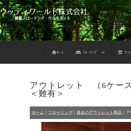
フローリング サンプル依頼
デッキ サンプル依頼
不燃木 サンプル依頼
木の壁 サンプル依頼
フローリング お見積り
ウッドデッキ お見積り
不燃木 お見積り
木の壁 お見積り
天然木注意事項
天然木お手入れ
人工木注意事項
人工木お手入れ
パネルデッキ
ﾎｰﾑ
ﾌﾛｰﾘﾝｸﾞ
ｳｯﾄ
アウトレット （6ケー
＜難有＞
ホーム
｜
フローリング
｜
過去のアウトレット商品
｜
ア