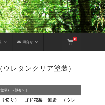
0
報
問合せ
（ウレタンクリア塗装）
塗装） ＜難有＞
｜
売り切り） ゴド花梨 無垢 （ウレ