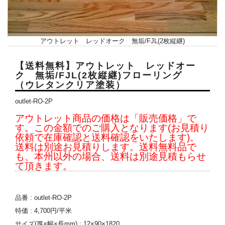
アウトレット レッドオーク 無垢/FJL(2枚縦継)
【送料無料】アウトレット レッドオー
ク 無垢/FJL(2枚縦継)フローリング
（ウレタンクリア塗装）
outlet-RO-2P
アウトレット商品の価格は「販売価格」で
す。この金額でのご購入となります(お見積り
依頼で在庫確認と送料確認をいたします)。
送料は別途お見積りします。送料無料品で
も、本州以外の場合、送料は別途見積もらせ
て頂きます。
品番 : outlet-RO-2P
特価 : 4,700円/平米
サイズ(厚×幅×長mm) : 12×90×1820