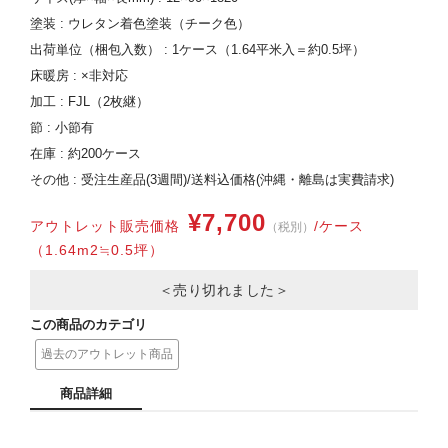
塗装 : ウレタン着色塗装（チーク色）
出荷単位（梱包入数） : 1ケース（1.64平米入＝約0.5坪）
床暖房 : ×非対応
加工 : FJL（2枚継）
節 : 小節有
在庫 : 約200ケース
その他 : 受注生産品(3週間)/送料込価格(沖縄・離島は実費請求)
¥7,700
アウトレット販売価格
/ケース
（税別）
（1.64m2≒0.5坪）
＜売り切れました＞
この商品のカテゴリ
過去のアウトレット商品
商品詳細