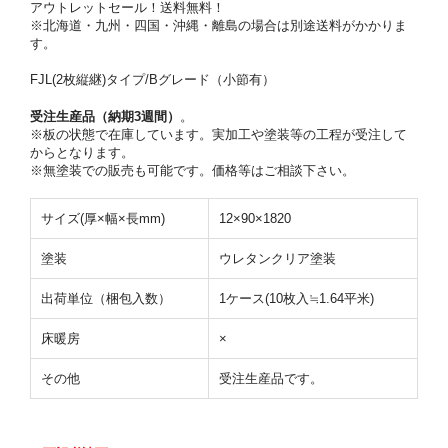
アウトレットセール！送料無料！
※北海道・九州・四国・沖縄・離島の場合は別途送料がかかりま
す。
FJL(2枚縦継)タイプ/Bグレード（小節有）
受注生産品（納期3週間）
。
※板の状態で在庫しています。実加工や塗装等の工程が受注して
からとなります。
※無塗装での販売も可能です。価格等はご相談下さい。
サイズ(厚×幅×長mm)
12×90×1820
塗装
ウレタンクリア塗装
出荷単位（梱包入数）
1ケース(10枚入≒1.64平米)
床暖房
×
その他
受注生産品です。