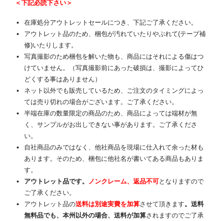
＜下記必読下さい＞
在庫処分アウトレットセールにつき、下記ご了承ください。
アウトレット品のため、梱包が汚れていたりやぶれて(テープ補
修)いたりします。
写真撮影のため梱包を解いた物も、商品にはそれによる傷はつ
けていません。（写真撮影前にあった破損は、撮影によってひ
どくする事はありません）
ネット以外でも販売しているため、ご注文のタイミングによっ
ては売り切れの場合がございます。ご了承ください。
半端在庫の数量限定の商品のため、商品によっては端材が無
く、サンプルがお出しできない事があります。ご了承くださ
い。
自社商品のみではなく、他社商品を現場に仕入れて余った材も
あります。そのため、梱包に他社名が書いてある商品もありま
す。
アウトレット品です。
ノンクレーム、返品不可
となりますので
ご了承ください。
アウトレット品の
送料は別途実費を加算
させて頂きます
。送料
無料品でも、本州以外の場合、送料が加算
されますのでご了承