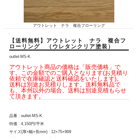
アウトレット ナラ 複合フローリング
【送料無料】アウトレット ナラ 複合フ
ローリング （ウレタンクリア塗装）
outlet-MS-K
アウトレット商品の価格は「販売価格」で
す。この金額でのご購入となります(お見積り
依頼で在庫確認と送料確認をいたします)。
送料は別途お見積りします。送料無料品で
も、本州以外の場合、送料は別途見積もらせ
て頂きます。
品番 : outlet-MS-K
特価 : 4,150円/平米
サイズ(厚×幅×長mm) : 12×75×909