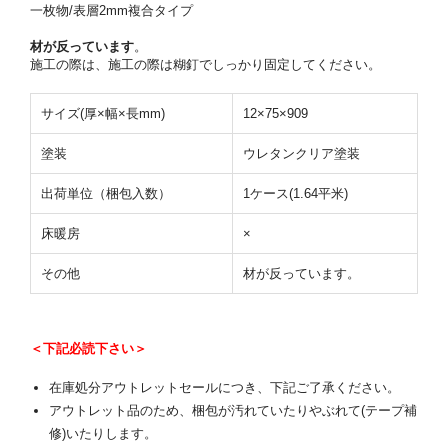
一枚物/表層2mm複合タイプ
材が反っています
。
施工の際は、施工の際は糊釘でしっかり固定してください。
サイズ(厚×幅×長mm)
12×75×909
塗装
ウレタンクリア塗装
出荷単位（梱包入数）
1ケース(1.64平米)
床暖房
×
その他
材が反っています。
＜下記必読下さい＞
在庫処分アウトレットセールにつき、下記ご了承ください。
アウトレット品のため、梱包が汚れていたりやぶれて(テープ補
修)いたりします。