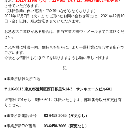
なお、
2021年12
月8（水）、12月9日（木）は、移転作業のため休業
と
させていただきます。
（移転作業に伴い電話・FAX等つながらなくなります）
2021年12月7日（火）までに頂いたお問い合わせ等には、2021年12月10
日（金）以降、順次対応させていただきます。
お急ぎのご連絡がある場合は、担当営業の携帯・メールまでご連絡くだ
さい。
これを機に社員一同、気持ちを新たに、より一層社業に専心する所存で
ございます。
今後とも倍旧のお引き立てを賜りますようお願い申し上げます。
記
■事業所移転先所在地
〒116-0013 東京都荒川区西日暮里5-14-3 サンキエームビル601
※7階の701から、6階の601に移転いたします。部屋番号以外変更は有
りません。
■事業所新電話番号
03-6458-3065（変更なし）
■事業所新FAX番号
03-6458-3066（変更なし）