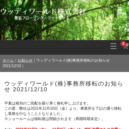
0
ホーム
｜
お知らせ
｜
ウッディワールド(株)事務所移転のお知らせ
2021/12/10
｜
ウッディワールド(株)事務所移転のお知ら
せ 2021/12/10
平素は格別のご高配を賜り厚く御礼申し上げます。
この度、弊社は2021年12月10日（金）より、事業所を下記の通り移転
し業務を行なうこととなりました。
※ショールームは移転後は閉鎖されます（再開時期未定）。