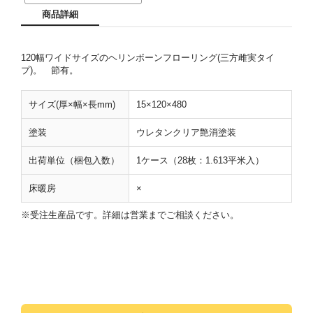
商品詳細
120幅ワイドサイズのヘリンボーンフローリング(三方雌実タイ
プ)。 節有。
サイズ(厚×幅×長mm)
15×120×480
塗装
ウレタンクリア艶消塗装
出荷単位（梱包入数）
1ケース（28枚：1.613平米入）
床暖房
×
※受注生産品です。詳細は営業までご相談ください。