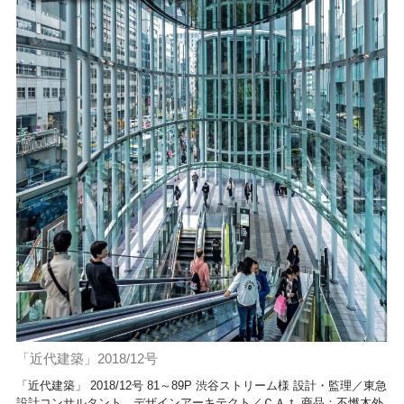
「近代建築」2018/12号
「近代建築」 2018/12号 81～89P 渋谷ストリーム様 設計・監理／東急
設計コンサルタント デザインアーキテクト／ＣＡｔ 商品：不燃木外