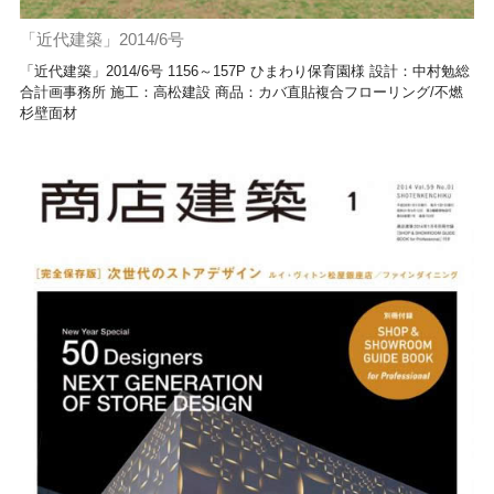
「近代建築」2014/6号
「近代建築」2014/6号 1156～157P ひまわり保育園様 設計：中村勉総
合計画事務所 施工：高松建設 商品：カバ直貼複合フローリング/不燃
杉壁面材