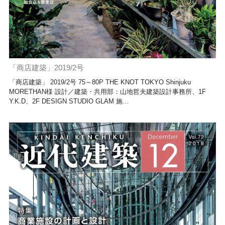
「商店建築」2019/2号
「商店建築」 2019/2号 75～80P THE KNOT TOKYO Shinjuku
MORETHAN様 設計／建築・共用部：山地哲夫建築設計事務所、1F
Y.K.D、2F DESIGN STUDIO GLAM 施…