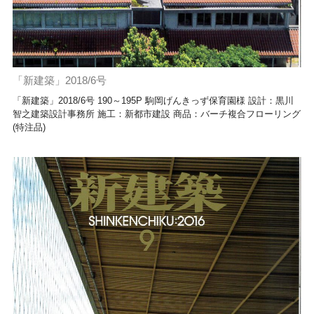
「新建築」2018/6号
「新建築」2018/6号 190～195P 駒岡げんきっず保育園様 設計：黒川
智之建築設計事務所 施工：新都市建設 商品：バーチ複合フローリング
(特注品)