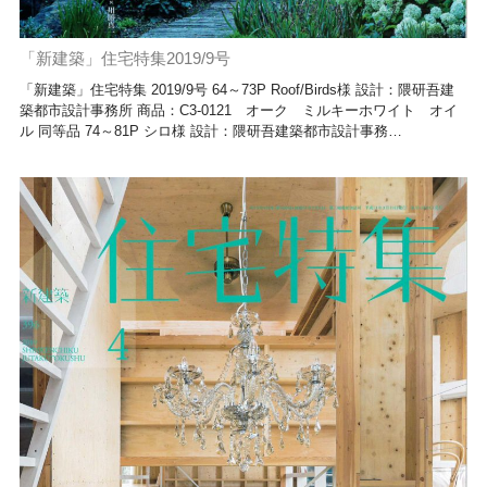
「新建築」住宅特集2019/9号
「新建築」住宅特集 2019/9号 64～73P Roof/Birds様 設計：隈研吾建
築都市設計事務所 商品：C3-0121 オーク ミルキーホワイト オイ
ル 同等品 74～81P シロ様 設計：隈研吾建築都市設計事務…