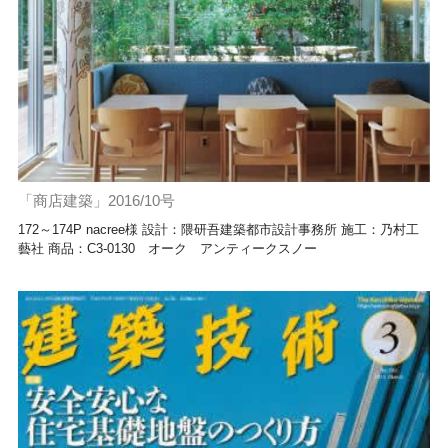
「商店建築」2016/10号
172～174P nacree様 設計：隈研吾建築都市設計事務所 施工：乃村工
藝社 商品：C3-0130 オーク アンティークスノー