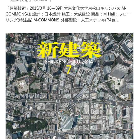
「建築技術」2015/3号 16～39P 大東文化大学東松山キャンパス M-
COMMONS様 設計：日本設計 施工：大成建設 商品：M Hall：フロー
リング(特注品) M-COMMONS 外部階段：人工木デッキ(P4色…