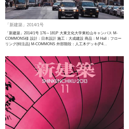
「新建築」2014/1号
「新建築」2014/1号 176～181P 大東文化大学東松山キャンパス M-
COMMONS様 設計：日本設計 施工：大成建設 商品：M Hall：フロー
リング(特注品) M-COMMONS 外部階段：人工木デッキ(P4…