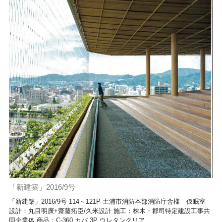
「新建築」2016/9号
「新建築」2016/9号 114～121P 土浦市消防本部消防庁舎様 仮眠室
設計：丸目明廣+齋藤拓臣/久米設計 施工：株木・郡司特定建設工事共
同企業体 商品：C-360 カバ 3P ウレタンクリア