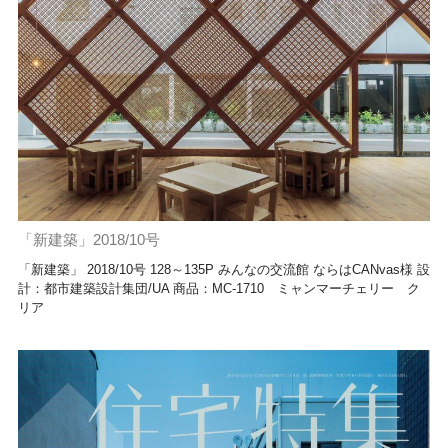
「新建築」2018/10号
「新建築」 2018/10号 128～135P みんなの交流館 ならはCANvas様 設
計：都市建築設計集団/UA 商品：MC-1710 ミャンマーチェリー ク
リア