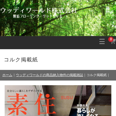
0
コルク掲載紙
ホーム
｜
ウッディワールドの商品納入物件の掲載雑誌
｜
コルク掲載紙
｜