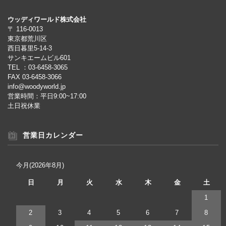
ウッディワールド株式会社
〒 116-0013
東京都荒川区
西日暮里5-14-3
サンキエームビル601
TEL ：03-6458-3065
FAX 03-6458-3066
info@woodyworld.jp
営業時間：平日9:00~17:00
土日祝休業
営業日カレンダー
今月(2026年8月)
日
月
火
水
木
金
土
1
2
3
4
5
6
7
8