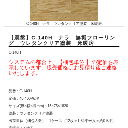
C-140H ナラ ウレタンクリア塗装 床暖房
【廃盤】C-140H ナラ 無垢フローリン
グ ウレタンクリア塗装 床暖房
C-140H
システムの都合上、【梱包単位 】の定価を表
示しています。販売価格はお見積り後ご連絡
いたします。
品番 : C-140H
定価 : 48,400円/坪
サイズ(厚×幅×長mm) : 15×75×1820
塗装 : ウレタンクリア塗装
出荷単位（梱包入数） : 1ケース（12枚＝1.64平米入＝約0.5坪）