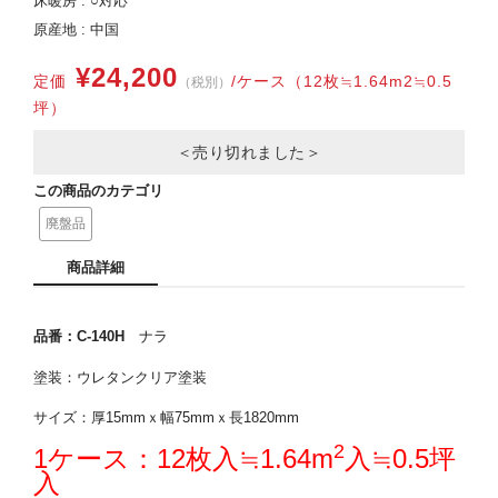
床暖房 : ○対応
原産地 : 中国
¥24,200
定価
/ケース（12枚≒1.64m2≒0.5
（税別）
坪）
＜売り切れました＞
この商品のカテゴリ
廃盤品
商品詳細
品番：C-140H
ナラ
塗装：ウレタンクリア塗装
サイズ：厚15mmｘ幅75mmｘ長1820mm
2
1ケース：12枚入≒1.64m
入≒0.5坪
入