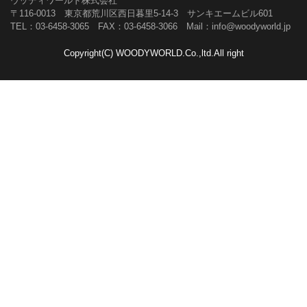
ウッディワールド株式会社
〒116-0013 東京都荒川区西日暮里5-14-3 サンキエームビル601
TEL：03-6458-3065 FAX：03-6458-3066 Mail：info@woodyworld.jp
Copyright(C) WOODYWORLD.Co.,ltd.All right